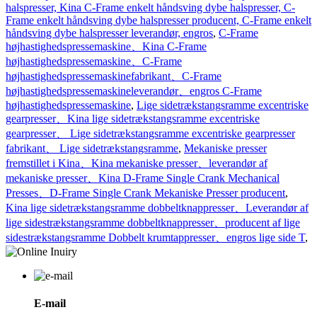
halspresser, Kina C-Frame enkelt håndsving dybe halspresser, C-
Frame enkelt håndsving dybe halspresser producent, C-Frame enkelt
håndsving dybe halspresser leverandør, engros
,
C-Frame
højhastighedspressemaskine、Kina C-Frame
højhastighedspressemaskine、C-Frame
højhastighedspressemaskinefabrikant、C-Frame
højhastighedspressemaskineleverandør、engros C-Frame
højhastighedspressemaskine
,
Lige sidetrækstangsramme excentriske
gearpresser、Kina lige sidetrækstangsramme excentriske
gearpresser、 Lige sidetrækstangsramme excentriske gearpresser
fabrikant、 Lige sidetrækstangsramme
,
Mekaniske presser
fremstillet i Kina、Kina mekaniske presser、leverandør af
mekaniske presser、Kina D-Frame Single Crank Mechanical
Presses、D-Frame Single Crank Mekaniske Presser producent
,
Kina lige sidetrækstangsramme dobbeltknappresser、Leverandør af
lige sidestrækstangsramme dobbeltknappresser、producent af lige
sidestrækstangsramme Dobbelt krumtappresser、engros lige side T
,
E-mail