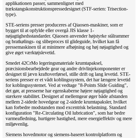
applikationen passer, sammenlignet med
trækstangskonstruktionspressedesignet (STF-serien: Trisection-
type).
STE-seriens presser produceres af Qiaosen-maskiner, som er
bygget til at opfylde eller overgå JIS klasse 1-
nøjagtighedsstandarder. Qiaosen anvender højstyrke stålrammer
og bratkølings- og slibeproces til glideguide, hvilket kan få
pressemaskinen til at minimere afbøjning og høj nøjagtighed og
give øget værktøjslevetid.
Smedet 42CrMo legeringsmateriale krumtapaksel,
præcisionsbearbejdede gear og andre drivlinjekomponenter er
designet til jævn kraftoverførsel, stille drift og lang levetid. STE-
seriens presser er et vådt koblingssystem, det har længere levetid
for koblingssystemet. Ved at vedtage "8-Points Slide Guiding",
det gør, at presserne har egenskaberne højere nøjagtighed og
stærkere stabilitet. Designet af mellemgear øger både afstanden
mellem 2-sidede hovedgear og 2-sidede krumtapaksler, hvilket
kan forbedre modstanden mod excentrisk belastning. Standard
konfiguration "Re-Circulating Oil lubrication", som har bedre
varmeafledning, hurtigere hastighed, mere energieffektiv og mere
miljøvenlig.
Siemens hovedmotor og siemens-baseret kontrolplatform og