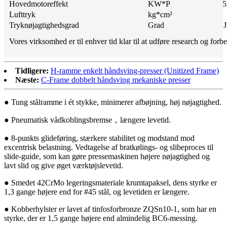
Hovedmotoreffekt
KW*P
5
Lufttryk
kg*cm²
Tryknøjagtighedsgrad
Grad
J
Vores virksomhed er til enhver tid klar til at udføre research og for
Tidligere:
H-ramme enkelt håndsving-presser (Unitized Frame)
Næste:
C-Frame dobbelt håndsving mekaniske presser
● Tung stålramme i ét stykke, minimerer afbøjning, høj nøjagtighed.
● Pneumatisk vådkoblingsbremse，længere levetid.
● 8-punkts glideføring, stærkere stabilitet og modstand mod
excentrisk belastning. Vedtagelse af bratkølings- og slibeproces til
slide-guide, som kan gøre pressemaskinen højere nøjagtighed og
lavt slid og give øget værktøjslevetid.
● Smedet 42CrMo legeringsmateriale krumtapaksel, dens styrke er
1,3 gange højere end for #45 stål, og levetiden er længere.
● Kobberhylster er lavet af tinfosforbronze ZQSn10-1, som har en
styrke, der er 1,5 gange højere end almindelig BC6-messing.