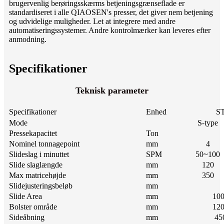
brugervenlig berøringsskærms betjeningsgrænseflade er
standardiseret i alle QIAOSEN's presser, det giver nem betjening
og udvidelige muligheder. Let at integrere med andre
automatiseringssystemer. Andre kontrolmærker kan leveres efter
anmodning.
Specifikationer
Teknisk parameter
Specifikationer
Enhed
S
Mode
S-type
Pressekapacitet
Ton
Nominel tonnagepoint
mm
4
Slideslag i minuttet
SPM
50~100
Slide slaglængde
mm
120
Max matricehøjde
mm
350
Slidejusteringsbeløb
mm
Slide Area
mm
10
Bolster område
mm
12
Sideåbning
mm
45