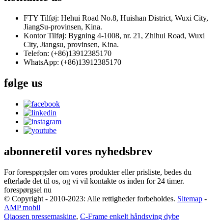
FTY Tilføj: Hehui Road No.8, Huishan District, Wuxi City,
JiangSu-provinsen, Kina.
Kontor Tilføj: Bygning 4-1008, nr. 21, Zhihui Road, Wuxi
City, Jiangsu, provinsen, Kina.
Telefon: (+86)13912385170
WhatsApp: (+86)13912385170
følge
us
abonnere
til vores nyhedsbrev
For forespørgsler om vores produkter eller prisliste, bedes du
efterlade det til os, og vi vil kontakte os inden for 24 timer.
forespørgsel nu
© Copyright - 2010-2023: Alle rettigheder forbeholdes.
Sitemap
-
AMP mobil
Qiaosen pressemaskine
,
C-Frame enkelt håndsving dybe