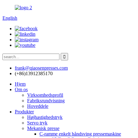
English
frank@qiaosenpresses.com
(+86)13912385170
Hjem
Om os
Virksomhedsprofil
Fabriksrundvisning
Hoveddele
Produkter
Højhastighedstryk
Servo tryk
Mekanisk presse
C-ramme enkelt håndsving pressemaskine