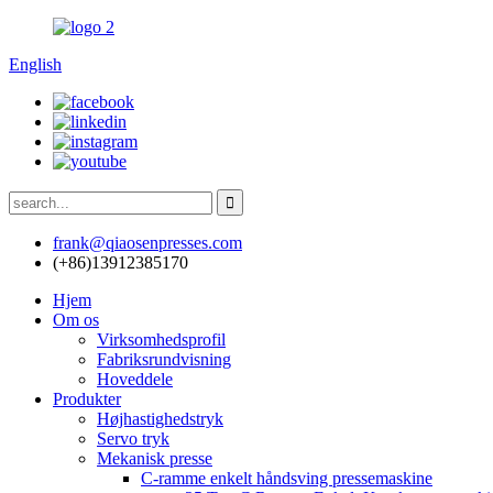
English
frank@qiaosenpresses.com
(+86)13912385170
Hjem
Om os
Virksomhedsprofil
Fabriksrundvisning
Hoveddele
Produkter
Højhastighedstryk
Servo tryk
Mekanisk presse
C-ramme enkelt håndsving pressemaskine