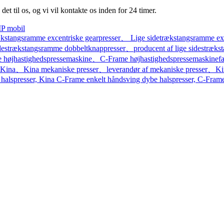
det til os, og vi vil kontakte os inden for 24 timer.
P mobil
ækstangsramme excentriske gearpresser、 Lige sidetrækstangsramme ex
idestrækstangsramme dobbeltknappresser、producent af lige sidestræks
 højhastighedspressemaskine、C-Frame højhastighedspressemaskinef
t i Kina、Kina mekaniske presser、leverandør af mekaniske presser、
halspresser, Kina C-Frame enkelt håndsving dybe halspresser, C-Frame