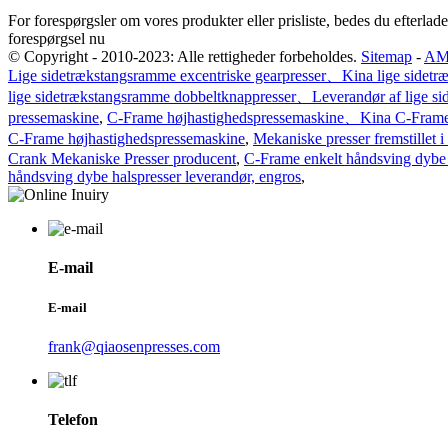
For forespørgsler om vores produkter eller prisliste, bedes du efterlade 
forespørgsel nu
© Copyright - 2010-2023: Alle rettigheder forbeholdes.
Sitemap
-
AM
Lige sidetrækstangsramme excentriske gearpresser、Kina lige sidetr
lige sidetrækstangsramme dobbeltknappresser、Leverandør af lige s
pressemaskine
,
C-Frame højhastighedspressemaskine、Kina C-Frame
C-Frame højhastighedspressemaskine
,
Mekaniske presser fremstille
Crank Mekaniske Presser producent
,
C-Frame enkelt håndsving dybe 
håndsving dybe halspresser leverandør, engros
,
E-mail
E-mail
frank@qiaosenpresses.com
Telefon