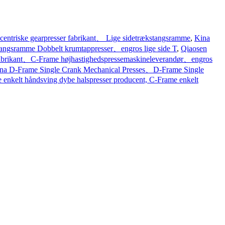
centriske gearpresser fabrikant、 Lige sidetrækstangsramme
,
Kina
tangsramme Dobbelt krumtappresser、engros lige side T
,
Qiaosen
abrikant、C-Frame højhastighedspressemaskineleverandør、engros
Kina D-Frame Single Crank Mechanical Presses、D-Frame Single
 enkelt håndsving dybe halspresser producent, C-Frame enkelt