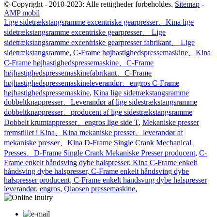
© Copyright - 2010-2023: Alle rettigheder forbeholdes.
Sitemap
-
AMP mobil
Lige sidetrækstangsramme excentriske gearpresser、Kina lige
sidetrækstangsramme excentriske gearpresser、 Lige
sidetrækstangsramme excentriske gearpresser fabrikant、 Lige
sidetrækstangsramme
,
C-Frame højhastighedspressemaskine、Kina
C-Frame højhastighedspressemaskine、C-Frame
højhastighedspressemaskinefabrikant、C-Frame
højhastighedspressemaskineleverandør、engros C-Frame
højhastighedspressemaskine
,
Kina lige sidetrækstangsramme
dobbeltknappresser、Leverandør af lige sidestrækstangsramme
dobbeltknappresser、producent af lige sidestrækstangsramme
Dobbelt krumtappresser、engros lige side T
,
Mekaniske presser
fremstillet i Kina、Kina mekaniske presser、leverandør af
mekaniske presser、Kina D-Frame Single Crank Mechanical
Presses、D-Frame Single Crank Mekaniske Presser producent
,
C-
Frame enkelt håndsving dybe halspresser, Kina C-Frame enkelt
håndsving dybe halspresser, C-Frame enkelt håndsving dybe
halspresser producent, C-Frame enkelt håndsving dybe halspresser
leverandør, engros
,
Qiaosen pressemaskine
,