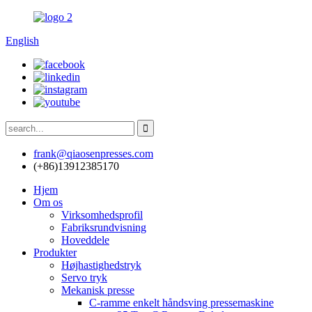
English
frank@qiaosenpresses.com
(+86)13912385170
Hjem
Om os
Virksomhedsprofil
Fabriksrundvisning
Hoveddele
Produkter
Højhastighedstryk
Servo tryk
Mekanisk presse
C-ramme enkelt håndsving pressemaskine