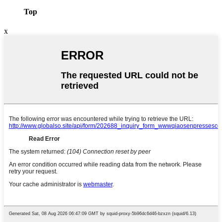
Top
x