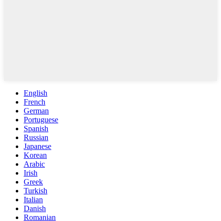
English
French
German
Portuguese
Spanish
Russian
Japanese
Korean
Arabic
Irish
Greek
Turkish
Italian
Danish
Romanian